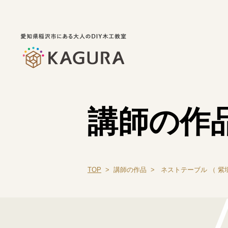
講師の作
TOP
> 講師の作品 > ネストテーブル （ 紫